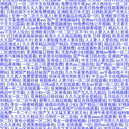
洲线路三
|
一区二区中文在线播放
|
免费在线午夜av
|
伊人色综合一区二区
免费
|
日韩欧美久久人妻
|
伊人久久综合很色
|
欧美日韩免费在线观看网址
看
|
日韩在线不卡长期免费视频
|
亚洲欧美日本天堂
|
日韩欧美国产另类久
网站
|
亚洲一区二区久久成人
|
欧美色极品在线高清一区
|
亚洲欧美日韩女
中文字幕免费在线观看av
|
国产亚洲视频福利
|
亚洲av污在线观看
|
在线观
干天天日舔舔
|
欧美老熟女免费视频播放
|
99免费在线公开视频
|
天天看天
区三区四区
|
久久aa免费视频
|
亚洲天堂这些在线观看视频了
|
精品久久久
av下页伊人综合
|
亚洲欧美日韩一区二区三区不卡
|
91人妻人人妻人
|
欧美
卡
|
日日夜夜夜操操操操
|
欧美久久久精品视频
|
欧美 日韩 蜜桃
|
欧美亚洲
久久国产精品大片
|
欧美人妻制服另类人妻在线
|
人人妻人人爱在线
|
99
品亚洲成人
|
久久青草精品38国产精品
|
尤物在线观看午夜
|
精品乱码一区
线观看免费观看
|
亚洲一区二区三区蜜桃臀
|
在线观看欧美日韩亚洲不卡
|
二区激情内射
|
亚洲制服日韩欧美
|
无套内射少妇视频
|
蜜桃av噜噜一区
欧美污黄网在线观看
|
欧美黑吊丝啪啪啪
|
国产午夜日韩在线
|
亚洲国产精
妻熟女一区二区在线视频
|
亚洲成人日日夜夜
|
中文日韩人妻在线
|
av天
精品夜夜嗨
|
一区二区三区蜜桃免费
|
黄色av三级在线
|
国产精品一级伦理
久天堂
|
久久久不卡国产精品
|
日本人妻一区二区三区中文字幕
|
国产一区
网站
|
亚洲国产精品丝袜国产自在线
|
久久午夜黄色影院
|
av字幕在线不卡
拍
|
久久真人免费爱爱视频
|
丝袜亚洲另类欧美日本
|
中文av不卡在线网站
天大片网站
|
美腿丝袜 校园春色
|
人妻少妇一区二区在线观看
|
91精品少
想
|
日韩久久视频精品
|
日韩a级大片在线观看
|
熟女av资源一区二区
|
欧美
亚洲一区二区在线观看一区
|
亚洲网爆日韩中文字幕
|
在线视频一区二区
精品中文字幕
|
人妻少妇一区二区夜夜躁
|
国产九九九九精品
|
日韩视频播
熟美女一区二区
|
亚洲精品日韩丝袜
|
久久久这里全是精品
|
五月综合六月
99精品一区二区午夜
|
蜜臀久久精品视频
|
最近在线视频播放
|
97视频在
另类
|
美女一级蜜桃视频
|
偷窥自拍熟女少妇
|
国产精品三级黄视频
|
97
人国产
|
久久在线一区不卡
|
91av欧美国产日韩在线观看
|
在线视频国产一
品免费一卡二卡三卡
|
国产又大又猛又黄又粗又长
|
亚洲午夜老司机福利
视频
|
久久久久久精品无
|
日韩区一区二在线
|
大香蕉www在线观看
|
欧美
区二区
|
黄色小视频一区二区
|
美女一级蜜桃视频
|
日韩国产另类久久精品
久久久夜色
|
亚洲美图校园春色
|
日本 在线视频 一区
|
国内av在线影视
|
日
字幕
|
日本一区视频在线不卡
|
中文字幕在线观看免费不卡
|
国产日韩一区