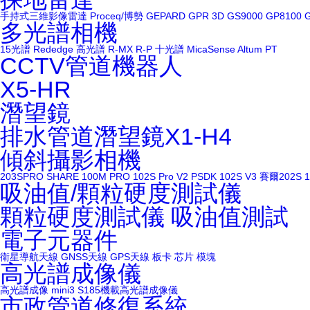
手持式三維影像雷達
Proceq/博勢
GEPARD GPR 3D
GS9000
GP8100
多光譜相機
15光譜
Rededge
高光譜
R-MX
R-P
十光譜
MicaSense Altum PT
CCTV管道機器人
X5-HR
潛望鏡
排水管道潛望鏡X1-H4
傾斜攝影相機
203SPRO
SHARE 100M PRO
102S Pro V2
PSDK 102S V3
賽爾202S
吸油值/顆粒硬度測試儀
顆粒硬度測試儀
吸油值測試
電子元器件
衛星導航天線
GNSS天線
GPS天線
板卡
芯片
模塊
高光譜成像儀
高光譜成像
mini3
S185機載高光譜成像儀
市政管道修復系統