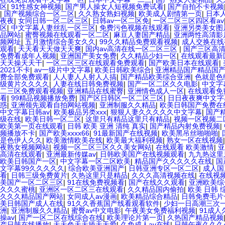
区
|
91性感女神视频
|
国产男人操女人短视频免费试看
|
国产自拍不卡视频
|
国产视频综合一区二区
|
久久熟女熟妇视频
|
欧美成人剧情第一页
|
日本
夜夜
|
女同日韩一区二区三区
|
日韩av一区二区免
|
一区二区三区四区看av
区
|
中文字幕人妻丝乱一区三区
|
免费污色视频在线观看
|
亚洲另类美女图
品网站
|
蜜臀视频在线观看一区二区
|
麻豆人妻国产精品
|
亚洲两性高清影
频网址
|
五月激情综合美女久久
|
99久久精品免费观看视频
|
成人交换在线
观看
|
天天看天天做天天爽
|
国内av高清在线一区二区三区
|
国产三区高
免费看成年人视频
|
亚洲国产美女免费
|
久久精品少妇一区
|
在线观看最新
天天操天天干
|
一区二区三区在线观看免费观看
|
国产欧美日本在线观看
|
2021不卡
|
av一级片中文字幕
|
欧美日韩欧美综合
|
亚洲精品国产精品国
费全部免费观看
|
人人妻人人射人人搞
|
国产精品欧美综合亚洲
|
色就是色
级黄片久久久久
|
人妻在线日韩免费视频
|
国产一区二区久久电影
|
中文字
二三区免费观看视频
|
亚洲精品在线蜜臀
|
亚洲情色成人一区
|
在线观看免
看
|
99精品视频播放免费
|
国产区日韩区一区二区三区
|
日日夜夜爽中文字
惑
|
亚洲领先观看自拍网站视频
|
亚洲制服久久精品
|
欧美日韩国产免费在
中文字幕日韩av
|
欧美极品另类xxx
|
狠狠人妻久久久久久中文字幕
|
国产
级在线
|
欧美日韩一区二区
|
这里只有精品这里只有精品
|
视频一区视频二
欧美第一页在线观看
|
日韩 欧美 亚洲 清纯 真实
|
国产精品内射免费视频
|
频播放不卡
|
国产欧美xxxx66
|
91最新国产在线视频
|
欧美黑吊丝啪啪啪
|
是色伊人久久
|
欧美激情欧美在线
|
欧美最大福利视频
|
熟女一区在线视频
夜熟女视频网站
|
视频一区二区三区久久美女网站
|
在线观看 欧美激情
|
亚
高清在线观看
|
亚洲最新传媒av
|
日韩欧美国产在线视频观看
|
九九热这里
欧美日韩国产一区
|
中文字幕一区二区欧美
|
精品国产久久久久久在线
|
国
文字幕99久久久久久
|
综合欧美亚洲国产
|
日韩亚洲专区一区二区
|
成人国
看
|
日韩三级免费黄片
|
久热这里只是精品
|
久久久高清视频在线
|
在线视
美国产一区二区三区
|
91在线免费视频看
|
国产在线久久观看
|
亚洲欧美综
久久久蜜桃
|
亚洲区一区二区三在线观看
|
久久精品国内偷拍
|
欧美 日韩 
久久久精品国产网站
|
女同成人av漫画
|
欧美精品综合精品
|
日韩免费毛片
美日韩国产成人在线
|
91久久香蕉国产线看观看软件
|
少妇一日高潮三次
洲
|
亚洲制服久久精品
|
蜜臀av中文电影
|
午夜美女免费福利视频
|
91成人
操av
|
国产一区二区在线综合在线
|
欧美理论片第一页
|
久热国产精品视频
产日韩在线播放
|
天天色天天插天天爱
|
久免成人av在线
|
日韩午夜久久久