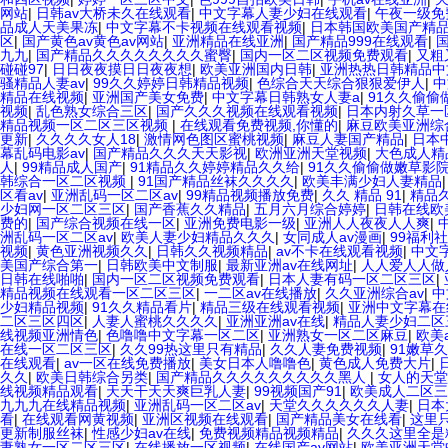
网站
|
日韩av大桥未久在线观看
|
中文字幕人妻少妇在线观看
|
午夜一级免
品成人天美果冻
|
中文字幕不卡视频在线观看视频
|
日本韩国欧美国产精
区
|
国产黄色av黄色av网站
|
亚洲精品在线亚洲
|
国产精品999在线观看
|
九九
|
国产精品久久久久久久久久蜜臀
|
国内一区二区视频免费观看
|
又粗
碰碰97
|
日日夜夜摸日日夜夜想
|
欧美亚洲国内日韩
|
亚洲热热日韩精品中
骚精品人妻av
|
99久久婷婷日韩精品视频
|
色综合天天综合狠狠爱伊人
|
中
精品在线视频
|
亚洲国产美女免费
|
中文字幕日韩熟女人妻a
|
91久久偷偷
视频
|
乱色熟女综合三区
|
国产久久久视频在线观看视频
|
日本内射久草一
精品视频一区二区三区视频
|
在线观看免费视频,你懂的
|
麻豆欧美亚洲综
更新
|
久久久久女人18
|
激情网色图区蜜桃视频
|
麻豆人妻国产精品
|
日本
幕乱码电影av
|
国产精品久久久天天影视
|
欧洲亚洲天堂视频
|
大色成人精
人
|
99精品成人国产
|
91精品久久婷婷精品久久给
|
91久久偷偷做嫩草影
韩综合一区二区视频
|
91国产精品丝袜久久久久
|
欧美丰满少妇人妻精品
区看av
|
亚洲乱码一区二区av
|
99精品视频播放免费
|
久久 精品 91
|
精品
少妇网一区二区三区
|
国产香蕉久久精品
|
五月六月综合婷婷
|
日韩在线欧
费的
|
国产综合视频在线一区
|
亚洲免费电影一级
|
亚洲人人夜夜人人爽
|
洲乱码一区二区av
|
欧美人妻少妇精品久久久
|
女同成人av漫画
|
99福利
视频
|
黄色亚洲视频久久
|
日韩久久视频精品
|
av不卡在线观看视频
|
中文
美国产综合第一
|
日韩欧美中文制服
|
最新亚洲av在线网址
|
人人爱人人做
日韩在线啪啪
|
国内一区二区视频免费观看
|
日本人妻有码一区二区三区
|
精品视频在线观看一区二区三区
|
一二区av在线播放
|
久久亚洲综合av
|
中
少妇精品视频
|
91久久精品看片
|
精品三级在线观看视频
|
亚洲中文字幕在
二区三区四区
|
人妻人蜜桃久久久久
|
亚洲亚洲av在线
|
精品人妻少妇二区
线视频亚洲情色
|
色噜噜中文字幕一区二区
|
亚洲熟女一区二区麻豆
|
欧美
在线一区二区三区
|
久久99热这里只有精品
|
久久人妻免费视频
|
91嫩草
在线观看
|
av一区在线免费播放
|
美女日本人噜噜色
|
黄色成人免费大片
|
久久
|
欧美日韩综合另类
|
国产精品久久久久久久久久久黑人
|
女人的天堂
线视频精品观看
|
天天干天天爽巨乳人妻
|
99视频国产91
|
欧美成人二区三
九九九在线精品视频
|
亚洲乱码一区二区av
|
天堂久久久久久久人妻
|
日本
看
|
在线观看网黄视频
|
亚洲区视频在线观看
|
国产精品美女在线看
|
这里
更新制服丝袜
|
性感少妇av在线
|
免费视频精品视频精品
|
久久久这里全是
妻熟女一区二区三区
|
在线播放一区视频
|
在线国产av网站
|
欧美亚洲天堂