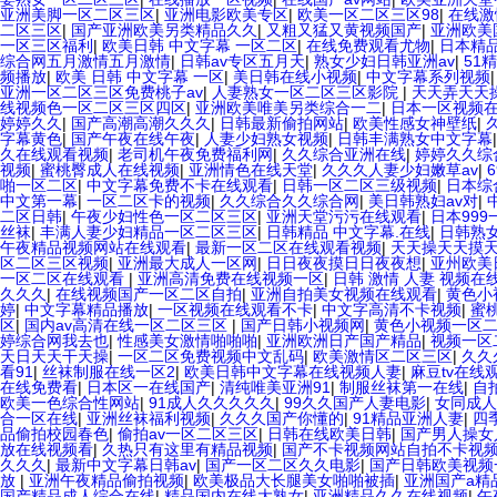
亚洲美脚一区二区三区
|
亚洲电影欧美专区
|
欧美一区二区三区98
|
在线激
二区三区
|
国产亚洲欧美另类精品久久
|
又粗又猛又黄视频国产
|
亚洲欧美
一区三区福利
|
欧美日韩 中文字幕 一区二区
|
在线免费观看尤物
|
日本精
综合网五月激情五月激情
|
日韩av专区五月天
|
熟女少妇日韩亚洲av
|
51
频播放
|
欧美 日韩 中文字幕 一区
|
美日韩在线小视频
|
中文字幕系列视频
亚洲一区二区三区免费桃子av
|
人妻熟女一区二区三区影院
|
天天弄天天
线视频色一区二区三区四区
|
亚洲欧美唯美另类综合一二
|
日本一区视频
婷婷久久
|
国产高潮高潮久久久
|
日韩最新偷拍网站
|
欧美性感女神壁纸
|
字幕黄色
|
国产午夜在线午夜
|
人妻少妇熟女视频
|
日韩丰满熟女中文字幕
久在线观看视频
|
老司机午夜免费福利网
|
久久综合亚洲在线
|
婷婷久久综
视频
|
蜜桃臀成人在线视频
|
亚洲情色在线天堂
|
久久久人妻少妇嫩草av
|
啪一区二区
|
中文字幕免费不卡在线观看
|
日韩一区二区三级视频
|
日本综
中文第一幕
|
一区二区卡的视频
|
久久综合久久综合网
|
美日韩熟妇av对
|
二区日韩
|
午夜少妇性色一区二区三区
|
亚洲天堂污污在线观看
|
日本99
丝袜
|
丰满人妻少妇精品一区二区三区
|
日韩精品 中文字幕.在线
|
日韩熟
午夜精品视频网站在线观看
|
最新一区二区在线观看视频
|
天天操天天摸
区二区三区视频
|
亚洲最大成人一区网
|
日日夜夜摸日日夜夜想
|
亚州欧美
一区二区在线观看
|
亚洲高清免费在线视频一区
|
日韩 激情 人妻 视频在
久久久
|
在线视频国产一区二区自拍
|
亚洲自拍美女视频在线观看
|
黄色小
婷
|
中文字幕精品播放
|
一区视频在线观看不卡
|
中文字高清不卡视频
|
蜜
区
|
国内av高清在线一区二区三区
|
国产日韩小视频网
|
黄色小视频一区
婷综合网我去也
|
性感美女激情啪啪啪
|
亚洲欧洲日产国产精品
|
视频一区
天日天天干天操
|
一区二区免费视频中文乱码
|
欧美激情区二区三区
|
久久
看91
|
丝袜制服在线一区2
|
欧美日韩中文字幕在线视频人妻
|
麻豆tv在线
在线免费看
|
日本区一在线国产
|
清纯唯美亚洲91
|
制服丝袜第一在线
|
自
欧美一色综合性网站
|
91成人久久久久久
|
99久久国产人妻电影
|
女同成人
合一区在线
|
亚洲丝袜福利视频
|
久久久国产你懂的
|
91精品亚洲人妻
|
四
品偷拍校园春色
|
偷拍av一区二区三区
|
日韩在线欧美日韩
|
国产男人操女
放在线视频看
|
久热只有这里有精品视频
|
国产不卡视频网站自拍不卡视
久久久
|
最新中文字幕日韩av
|
国产一区二区久久电影
|
国产日韩欧美视频
放
|
亚洲午夜精品偷拍视频
|
欧美极品大长腿美女啪啪被插
|
亚洲国产a精
国产精品成人综合在线
|
精品国内在线大熟女
|
亚洲精品久久在线视频
|
午