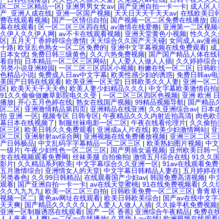
区二区三区精品一区
|
亚洲男男女女av
|
国产亚洲自拍一卡一卡
|
成人区人
产_亚洲人成在线
|
亚洲一区国产视频
|
天天日天天干天天av
|
在线欧美日
费在线观看视频
|
国产一区情侣自拍
|
国产视频一区二区免费在线播放
|
国
幕在线观看
|
区一区二区三区四在线
|
av激情在线爱撸
|
亚洲第一二区视频
久伊人久久伊人网
|
av不卡在线观看视频
|
亚洲天堂黄色小视频
|
性久久久
区
|
五月天丁香婷婷综合激情
|
天天综合久久国产天天碰
|
女同成人av漫画
十路
|
欧亚乱色熟女一区二区免费的
|
亚洲中文字幕视频在线免费观看
|
成
日本女优
|
免费日韩三级黄色
|
久久六热免费视频
|
国产国产精品人体在线
看自拍
|
日本精品一区二区三区网站
|
人人爱人人做人人插
|
久久婷婷综合
另类小说亚洲校园
|
一区二区三区四区小视频
|
粉嫩在线一区二区
|
日韩欧
色精品小说
|
免费成人日av中文字幕
|
欧美性感少妇的诱惑
|
免费日韩av
美国产日韩在线观看
|
欧美亚洲一区天堂
|
日韩欧美久久人妻
|
亚洲一区二
区
|
欧美天天干天天色
|
欧美人妻少妇精品久久久
|
中文字幕欧美激情自拍
91久久偷偷做嫩草影院电久久受
|
一区二区三区四区色视频
|
亚洲 欧洲 
播放
|
开心五月色婷在线
|
熟女在线国产视频
|
99精品视频导航
|
国产精品
区二区
|
亚洲激情精品第四页
|
亚洲精品在线亚洲
|
久久亚洲综合av
|
日本
拍 亚洲 一区
|
视频专区 日韩专区
|
午夜精品久久久内射近拍高清
|
肉色欧
幕日本在线视频了
|
制服丝袜电影一区二区
|
午夜在线看伦理片
|
久久偷拍
区三区
|
欧美日韩久久免费观看
|
亚洲成a人片在线
|
欧美少妇激情网站
|
亚
区二区
|
亚洲射射av综合网
|
亚洲视频在线免费播放视频
|
亚洲三区二区三
产日韩极品
|
中文乱码字字幕精品一区二区三区
|
欧美熟妇图片视频
|
中文
一级片
|
午夜少妇性色一区二区三区
|
国产男插女逼视频
|
亚州欧美日韩一
女在线视频观看免费网
|
丝袜美腿 自拍偷拍
|
激情五月综合在线
|
91久久
影片
|
久久精品系列欧美
|
中文字幕综合久久亚洲一区
|
91av在线观看免费
五月激情综合
|
亚洲情女人的天堂
|
中文字幕日韩精品人妻在
|
五月婷婷在
另类春色
|
久久99日韩精品
|
在线观看国产少妇av
|
韩国免费高清视频
|
中
观看
|
国产亚洲自拍一卡一卡
|
av在线天堂蜜桃
|
91在线免费视频看
|
久久
久久九九九九
|
欧美一区二区三自拍
|
日韩欧美免费一区二区三区
|
青青草
视频一区二
|
黄色av网址在线观看
|
欧美日韩欧美综合
|
国产av在线中文字
天天爽
|
国产精品久久久久久
|
人人爱人人做人人插
|
久久操手机免费视频
亚洲一区制服诱惑在线观看
|
国产 一区 香蕉
|
亚洲综合午夜精品
|
免费在
人人夜夜人人爽
|
一二区av在线播放
|
久草华人av在线
|
欧洲视频在线观看