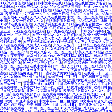
99久久综合视频精品
|
日韩中文字幕在线
|
精品视频在线播放免费观看
|
色
视频日本
|
亚洲国产精品久久av
|
99久久国产人妻电影
|
丝袜av一区在线
|
一区二区在线
|
一二三区福利视频
|
精品久久午夜电影
|
天堂亚洲一区 av 
幕
|
欧美日韩 中文字幕 一区二区
|
国语自产精品视频二区在线
|
九九热这
二区视频不卡在线
|
久久久久久久在线播放
|
中文一区二区三区视频
|
亚洲
丰满
|
久久综合婷婷伊人久久
|
色噜噜狠狠激情网
|
九热精品视频在线播
|
91激情在线观看视频
|
久久免费露脸丝袜国产
|
精品在线观看播放av
|
欧美
级在线
|
免费日本欧美中文字幕
|
色婷婷成人网色婷婷
|
亚洲综合成人av网
区五区
|
av综合在线免费观看
|
国产九色在线观看
|
日韩中文高清字幕
|
亚
观看一区 二区 三区
|
国产亚洲精品久久久久婷婷瑜伽
|
欧洲亚洲综合日产
久在线一区不卡
|
精品人妻人妻人妻人人
|
亚洲丝袜福利视频
|
欧美一区二
精彩视频免费
|
国产不卡视频网站自拍不卡视频
|
人人妻人人妻av人人妻
久高清在线观看
|
久免成人av在线
|
久久天堂亚洲一区
|
精品三级在线观看
韩 综合
|
亚洲精选午夜久久久
|
久久视频有精品久
|
天天射天天摸天天日
|
精品一区二区高清
|
女同久久依依一区二区三区
|
欧美久久国产精品
|
这里
美女午夜爽爽爽
|
天堂网手机偷拍av
|
免费视频精品视频精品
|
日本人妻中
欧美日韩免费在线观看网址
|
久久久草视频在线
|
亚洲精品国产九色
|
亚洲
精品欧洲在线
|
91一区二区三区四区在线
|
色就色av综合网
|
欧美老熟女
视频一区二区三区
|
在线中文字幕日本一区
|
人妻熟妇一区二区精选
|
欧美
区三区
|
欧美又粗又长又黑又大
|
人妻系列中文字幕在线观看
|
一一本之道
夜操
|
亚洲精品黄色图片
|
日日夜夜免费美女精品视频
|
在线看不卡一区二
久久久久99国产亚洲在在线看
|
av国产一区二区三区
|
黄色日韩三级电影
|
产欧美精品一二三
|
国产精品内射免费视频
|
亚洲熟女丝袜制服精品
|
九九
国产av一区二
|
青青草丝袜在线视频
|
亚洲综合美女久久
|
婷婷六月丁香啪
区在线播放
|
人妻熟女妇av北条麻妃
|
亚洲一级黄片在线观看
|
欧美日韩精
品在线免费观看
|
亚洲中文高清在线观看
|
欧美精品激情久久久久久久
|
狠
月
|
国产在线精品视频资源
|
在线观看网黄视频
|
久久麻豆精品亚州av
|
日
精品久久久久超碰
|
国产在线香蕉精品
|
亚洲玖玖日韩福利
|
91激情在线
射
|
欧美日韩亚洲在线看
|
中文字幕av一区二区播放
|
中文字幕综合久久亚
性感少妇高潮av
|
欧美 日韩 综合
|
亚洲av图片制服
|
黄色亚洲视频久久
|
9
品视频在线观看
|
日韩网一区二区三区
|
91久久香蕉氩炫呖疵厶
|
亚洲一
一本久久道综合在线
|
天天啪天天干天天爱
|
久久婷婷综合合国产精品亚