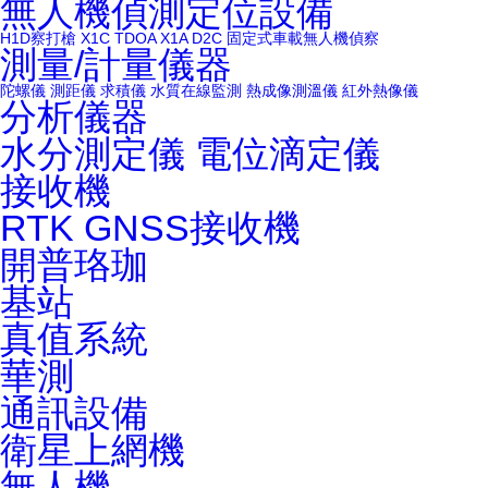
無人機偵測定位設備
H1D察打槍
X1C
TDOA X1A
D2C 固定式車載無人機偵察
測量/計量儀器
陀螺儀
測距儀
求積儀
水質在線監測
熱成像測溫儀
紅外熱像儀
分析儀器
水分測定儀
電位滴定儀
接收機
RTK
GNSS接收機
開普珞珈
基站
真值系統
華測
通訊設備
衛星上網機
無人機