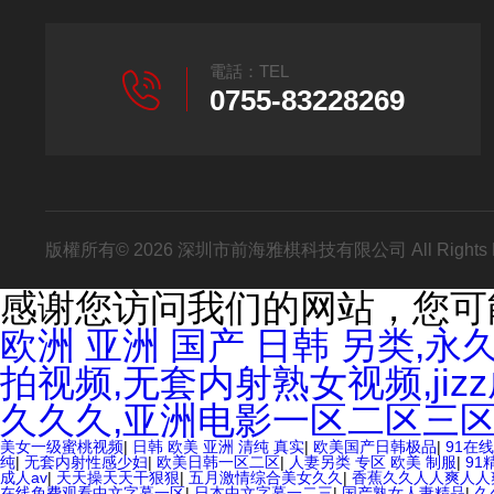
電話：TEL
0755-83228269
版權所有© 2026 深圳市前海雅棋科技有限公司 All Rights
感谢您访问我们的网站，您可
欧洲 亚洲 国产 日韩 另类,
拍视频,无套内射熟女视频,ji
久久久,亚洲电影一区二区三
美女一级蜜桃视频
|
日韩 欧美 亚洲 清纯 真实
|
欧美国产日韩极品
|
91在
纯
|
无套内射性感少妇
|
欧美日韩一区二区
|
人妻另类 专区 欧美 制服
|
91
成人av
|
天天操天天干狠狠
|
五月激情综合美女久久
|
香蕉久久人人爽人人
在线免费观看中文字幕一区
|
日本中文字幕一二三
|
国产熟女人妻精品
|
久