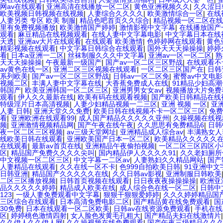
网av在线观看
|
亚洲高清在线播放一区二区
|
黄色亚洲视频久久
|
久久涩日韩
欧美视频日韩视频在线视频
|
人妻综合久久久久
|
欧美激情综合一区
|
在线
人妻另类 专区 欧美 制服
|
精品色吧首页久久综合
|
精品视频一区二区在线
里有免费视频播放
|
欧美激情国产婷婷
|
激情影视中文字幕
|
在线播放国产
观看
|
麻豆精品在线视频观看
|
在线人妻中文字幕电影
|
中文字幕日本在线
天透
|
亚洲av大片在线观看
|
在线观看 欧美激情
|
色婷婷网在线观看
|
黄色
精彩视频在线观看
|
中文字幕日韩综合在线观看
|
国外天天天操操操
|
婷婷
看
|
日本a亚洲一二区
|
丝袜制服久久久中文字幕
|
亚洲av一区一区二区
|
熟
天天天操操操
|
午夜最新一级国产
|
国产av一区二区三区野战
|
在线观看不
av黄色在线一区
|
亚洲二区三区视频在线观看
|
一区二区三区国产在
|
日韩
系列欧美
|
国产av一区二区三区野战
|
日韩av一区二区免
|
蜜臀av中文电影
视频二区
|
丰满人妻中文字幕在线
|
大香蕉免费成人在线
|
91精品少妇高
韩国产
|
欧美亚洲韩国一区二区三区
|
亚洲男男女女av
|
视频播放大片免费
观看
|
伊人久久最新在线
|
欧美有码在线观看视频
|
国产欧美日韩精品在线
特级淫片日本高清视频
|
人妻少妇精品视频一二三区
|
亚洲 视频 一区
|
亚
人妻 日韩
|
亚洲天堂久久免费
|
欧美日韩在线视频不卡一区二区三区
|
免费
看
|
亚洲欧洲在线观看99
|
成人国产精品久久久久久亚州
|
久操视频在线视
频
|
亚洲激情视频精品网
|
国产午夜在线午夜
|
久久思思有免费精品6
|
日韩
夜一区二区三区视频
|
av三级天堂网址
|
亚洲精品成人综合av
|
丰满熟女人
线欧美日韩在线观看
|
亚洲欧美国产日本一区二区
|
欧美精品久久久久久
在线观看
|
最新av首页在线
|
亚洲精品午夜偷拍视频
|
一区二区三区四区小
区
|
精品国产免费久久久久尖叫
|
国内精品伊人久久久久91
|
久久老妇厕所
中文视频一区二区三区
|
中文字幕一二区av
|
人妻熟妇久久精品网站
|
国产
人妻精品在线观看
|
久久在线一区不卡
|
色999自拍欧美日韩
|
91亚洲中文
日韩亚洲
|
精品国产久久久久久在线
|
久久日韩av影视
|
亚洲制服日韩欧美
二区三区播放视频
|
日韩首页视频在线观看
|
日日夜夜夜操操操操
|
欧洲亚
品久久久久久婷婷
|
精品成人欧美在线
|
成人综合色在线一区二区
|
日韩中
123
|
一级人妻免费观看中文字幕
|
狠狠干狠狠爱婷婷
|
久久久婷婷精品国产
三区综合在线观看
|
日本高清免费电影二区
|
国产精品黄在线免费观看
|
国
30免费
|
日本在线观看一区二区欧美
|
日韩av在线资源免费观看
|
手机在线
区
|
婷婷桃色激情四射
|
女人脸色发黄毛孔粗大
|
国产精品夫妇在线激情片
久久伊人久久伊人网
|
久久操视频在线免费观看
|
国产午夜三级精品久久