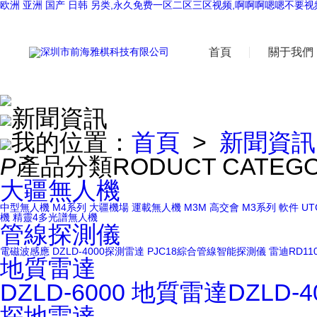
欧洲 亚洲 国产 日韩 另类,永久免费一区二区三区视频,啊啊啊嗯嗯不要视
首頁
關于我們
新聞資訊
我的位置：
首頁
>
新聞資訊
P
產品分類
RODUCT CATEG
大疆無人機
中型無人機
M4系列
大疆機場
運載無人機
M3M
高交會
M3系列
軟件
UT
機
精靈4多光譜無人機
管線探測儀
電磁波感應
DZLD-4000探測雷達
PJC18綜合管線智能探測儀
雷迪RD11
地質雷達
DZLD-6000
地質雷達DZLD-4
探地雷達