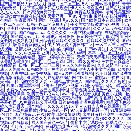
国产国产精品人体在线视
|
蜜桃一区二区三区成人
|
亚洲av蜜桃精品
|
青青
线看免费
|
中文字幕人妻少妇在线观看
|
伊人久久综合很色
|
国产在线高清
久久久久久
|
日本高清免费不卡一二三区
|
免费在线视频av
|
清纯唯美亚洲
美日韩激情免费在线视频
|
天堂亚洲一区 av 不卡
|
制服丝袜在线视频网
|
有精品
|
午夜最新福利网址
|
亚洲经典av久久
|
国产欧美日本在线观看
|
欧
一区二区三区
|
日韩一区二区麻豆国产
|
午夜美女少妇被窝福利视频
|
色五
区
|
亚洲精品午夜偷拍视频
|
国产在线高清激情视频
|
久久天堂av在线观看
人妻噜噜
|
国产精品aaaaa久久久久久
|
亚洲丝袜美腿偷拍
|
在线视频精品
视频
|
国产成人av毛片
|
亚洲成人日日夜夜
|
日韩欧美中文字幕免费
|
亚洲
无套内射少妇视频
|
亚洲综合色婷婷久久久久久
|
色婷婷久久中文网
|
国产
情五月激情综合网俺也去
|
伊人99波多人妻日韩二区
|
一区二区三区国产日
线视频
|
激情文学少妇小说
|
国内自拍电影一区
|
日韩av资源中文字幕
|
久
区三区
|
久久 中文字幕 亚洲
|
久久久久成人av韩
|
婷婷一区二区三区在线
碰
|
蜜桃av在线精品
|
国产一级啪啪啪网站
|
天天日天天操毛片
|
激情图片
袜美腿诱惑激情
|
日韩区一区二在线
|
日韩一级久久黄色
|
色婷婷在线综合
在线观看
|
日韩一区二区三区三级
|
伊人久久综合很色
|
久光贴是凉的还是
成人天美果冻
|
日韩欧美国产另类久久精品
|
亚洲人妻中文字幕版
|
欧美伦
视频
|
人妻在线日韩免费视频
|
成人a级在线观看视频
|
欧美日韩国产免费
高清激情视频
|
亚洲熟女乱熟乱熟妇综合网二区亚洲
|
蜜桃av丝袜在线
|
亚
美日韩
|
精品蜜桃久久人妻
|
亚洲精品在线进入
|
国产精品久久久久超碰
|
放
|
欧美亚洲高清不卡
|
亚洲天堂黄色小视频
|
亚洲少妇精品网站
|
精品久
看
|
免费成人av一区二区三区电影网站
|
高清视频在线播放一区二区
|
欧美
精品狠狠操操
|
激情黄色开心网站
|
av不卡在线观看视频
|
黄色小视频一区
放
|
视频日本亚洲欧美
|
欧美老熟女夜夜操视频
|
国产 高清 视频
|
久久精品
字幕有码
|
99免费在线公开视频
|
日韩av在线资源免费观看
|
精品双飞色婷
婷来也五月天
|
国产精品一久久久久
|
91人妻人人做人人爽在线观看
|
国产
区二区在线免费播放
|
少妇av在线一区
|
97人妻精品视频一区
|
91亚洲免
色哟哟
|
国产精品 av在线
|
欧美日韩激情网站
|
这里只有精品这里只有精
区二区在线观看
|
久久久久久高清在线观看
|
99中文字幕99久久久久久
|
国
视频av在线播放
|
成人国产黄色一级片
|
偷拍中文字幕欧美
|
色就是色伊人
字幕
|
五月五月天综合网
|
日韩视频播放不卡
|
精品蜜臀久久久久999
|
欧美
亚洲综合av一区二区不卡
|
在线日本精品一区
|
在线观看精品久久久
|
手机