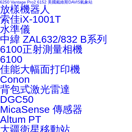
6250
Vantage Pro2 6152
美國戴維斯DAVIS氣象站
放樣機器人
索佳iX-1001T
水準儀
中緯 ZAL632/832
B系列
6100正射測量相機
6100
佳能大幅面打印機
Conon
背包式激光雷達
DGC50
MicaSense 傳感器
Altum PT
大疆衛星移動站