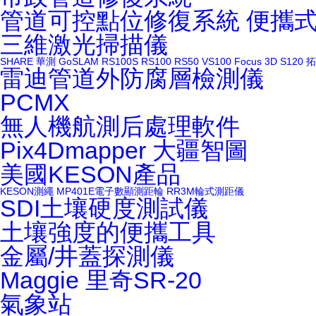
管道可控點位修復系統
便攜
三維激光掃描儀
SHARE
華測
GoSLAM
RS100S
RS100
RS50
VS100
Focus 3D S120
拓
雷迪管道外防腐層檢測儀
PCMX
無人機航測后處理軟件
Pix4Dmapper
大疆智圖
美國KESON產品
KESON測繩
MP401E電子數顯測距輪
RR3M輪式測距儀
SDI土壤硬度測試儀
土壤強度的便攜工具
金屬/井蓋探測儀
Maggie
里奇SR-20
氣象站