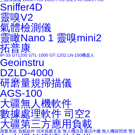
Sniffer4D
靈嗅V2
氣體檢測儀
靈瞰Nano 1
靈嗅mini2
拓普康
IP-S3
GT1200
GTL-1000
GT-1202
LN-150機器人
Geoinstru
DZLD-4000
研磨量規掃描儀
AGS-100
大疆無人機軟件
數據處理軟件
司空2
大疆第三方應用負載
測量系統
負載組件
SDK負載支架
無人機語音通訊中繼
無人機探照燈
警