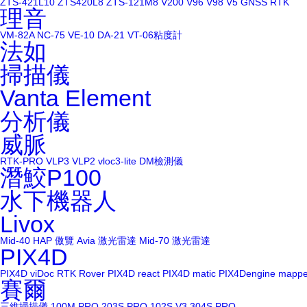
ZTS-421L10
ZTS420L8
ZTS-121M8
V200
V96
V98
V5
GNSS RTK
理音
VM-82A
NC-75
VE-10
DA-21
VT-06粘度計
法如
掃描儀
Vanta Element
分析儀
威脈
RTK-PRO
VLP3
VLP2
vloc3-lite
DM檢測儀
潛鮫P100
水下機器人
Livox
Mid-40
HAP
傲覽 Avia 激光雷達
Mid-70 激光雷達
PIX4D
PIX4D viDoc RTK Rover
PIX4D react
PIX4D matic
PIX4Dengine
mappe
賽爾
三維掃描儀
100M PRO
203S PRO
102S V3
304S PRO