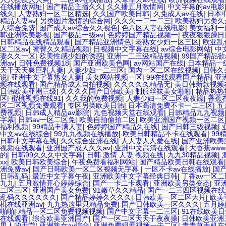
在线播放网址
|
国产精品主播久久
|
久久播五月激情网
|
中文字幕的av电影
线久
|
人妻熟妇一区二区精选
|
久久国产欧美日韩
|
久免成人av在线
|
日本
精品人妻av
|
另类图片激情的综合网
|
久久久一二一二三
|
欧美熟妇另类久
人综合免费
|
国产成人av综合久久视色
|
色八区人妻在线电影
|
美女福利一
韩亚洲欧美影视
|
国产极品一级av
|
色婷婷国产精品视频一
|
夜夜狠狠躁日
日韩精品在线精品观看
|
国产精品亚洲情色
|
老熟女少妇一区三区
|
欧亚乱
区二区av
|
蜜臀久久精品视频
|
日视频中文字幕在线
|
av综合电影网站
|
中
妻久久一区
|
欧美性感少妇的诱惑
|
亚洲一二三级精品视频
|
99国产精品欲
洲av
|
日韩免费视频18
|
国产亚洲欧美色网
|
av网站国产在线
|
日本精品一
天干天天爽巨乳人妻
|
人妻少妇一二三区
|
国内一区二区在线视频
|
日韩久
说
|
亚洲中文字幕熟女人妻
|
美女网站视频一区
|
99在线观看国产精品
|
亚
频在线观看
|
国产精品成人自拍视频
|
久久久久久精品无
|
美日韩新款视频
日韩欧美亚洲三级
|
久久久久国产日韩欧美
|
制服丝袜美女啪啪
|
精品热热
区
|
蜜桃视频在线91
|
久久我的免费视频
|
人妻少妇一区二区夜夜躁
|
香蕉
区二区视频免费观看
|
专区另类欧美日韩
|
日本高清免费不卡一二三区
|
五
费视频
|
日韩成人精品av影院
|
九色视频天堂在线观看
|
日韩精品九九视频
字幕
|
日韩av一区二区免
|
欧美自拍偷拍二区
|
欧美亚洲国产视频一区二区
福利视频
|
99精品丰满人妻
|
色婷婷国产精品久在线
|
国产日韩三级视频
|
中文av在线综合
|
99九九视频在线播放
|
欧美日韩精品不卡在线观看
|
99
日韩中文字幕在线
|
久久综合亚洲在线
|
人人妻人人爱在线
|
国产亚洲欧美
视频在线观看
|
亚洲国产成人久久av
|
亚洲中文高清在线观看
|
大香蕉ww
的
|
日韩99久久久中文字幕
|
日韩 激情 人妻 视频在线
|
九九30精品视频
|
xx
|
欧美日韩欧美综合
|
午夜免费看福利网站
|
国产精品欧美日韩在线观看
洲免费av
|
国产日韩欧美一区二区视频无字幕
|
一区不卡av在线播放
|
国
日韩乱码
|
最近中文字幕午夜
|
亚洲欧美中文字幕经典日韩
|
丁香av一区二
九九
|
五月激情开心婷婷综合
|
国产一卡二卡观看
|
亚洲欧美另类变态
|
亚
二区三区
|
亚洲国产美女免费
|
91嫩草久久精品
|
国产一二三四区视频在
乱码久久久久久久
|
国产精品婷婷久久久久
|
日韩欧美一区二区大片
|
欧美
机在线亚洲av
|
九九热这里只精品免费
|
国产日韩欧美一区久久久
|
五月婷
啪啪
|
精品一区二区免费视频视频
|
国产中文字幕一二三区
|
91在线欧美
在线观看
|
综合欧美亚洲国产
|
国产一区二区天天干夜夜操
|
日韩欧美亚洲
男人的天堂
|
亚洲熟女av综合
|
亚洲免费观看视频一去二区
|
青青草手机在