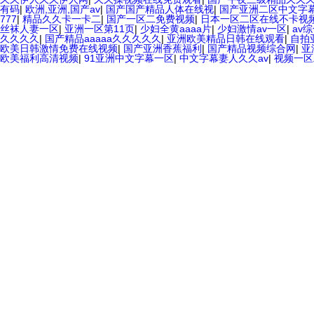
有码
|
欧洲,亚洲,国产av
|
国产国产精品人体在线视
|
国产亚洲二区中文字
777
|
精品久久卡一卡二
|
国产一区二免费视频
|
日本一区二区在线不卡视
丝袜人妻一区
|
亚洲一区第11页
|
少妇全黄aaaa片
|
少妇激情av一区
|
av
久久久久
|
国产精品aaaaa久久久久久
|
亚洲欧美精品日韩在线观看
|
自拍
欧美日韩激情免费在线视频
|
国产亚洲香蕉福利
|
国产精品视频综合网
|
亚
欧美福利高清视频
|
91亚洲中文字幕一区
|
中文字幕妻人久久av
|
视频一区