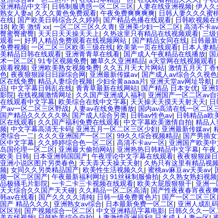
亚洲精品中文字
|
日韩制服诱惑一区二区三区
|
人妻在线亚洲视频
|
伊人久
熟女人妻a
|
久久久黄色免费观看
|
午夜免费爽爽爽爽
|
日韩人妻久久久蜜
在线
|
国产欧美日韩综合久久婷婷
|
国产精品色播在线观看
|
日韩欧视频在
18
|
欧美 激情 xx
|
一区二区三区久久青
|
亚洲美少妇一区二区
|
高清不卡a
臀蜜臀蜜臀
|
天天日天天操天天上
|
久热这里只有精品在线视频观看
|
三级
观看一
|
好男人精品免费观看在线视频网站
|
国产精品女同在线
|
日韩最新
免费视频
|
一区二区三区欧美三级在线
|
欧美第一页在线观看
|
日本人妻精
美精品日韩在线观看
|
亚洲青青草在线看
|
国产成人午夜精品在线播放
|
国
术一区二区
|
91专区视频免费
|
嫩草久久亚洲精品
|
a天堂网在线视频观看
|
观看视频
|
亚洲欧美熟女视频免费
|
久久五月天大片网站
|
激情五月天丁香
色
|
夜夜狠狠躁日日躁综合网
|
亚洲最新传媒av
|
国产成人av综合久久视色
区在线免费
|
精品人妻综合视频
|
少妇全黄aaaa片
|
亚洲天堂av网址导航
|
品
|
中文字幕日韩乱在线
|
青青草最新在线网站
|
国产精品 日本女优
|
亚洲
影院
|
在线视频激情网址
|
久久国产亚洲成人福利
|
亚洲国产一区二区av自
在线观看中文字幕
|
欧美综合在线中文字幕
|
天天操天天摸天天射天天
|
日
产av一区二区三区野战
|
人妻av在线免费播放
|
国内av高清在线一区二区
国产精品久久久久久热
|
国产成人综合另类
|
日韩av性色av
|
日韩精品a欧
区在线观看
|
久久国产福利免费在线观看
|
中文字幕欧美激情自拍
|
精品人
频
|
中文字幕高清无卡码
|
亚洲五月一区二区三区少妇
|
亚洲最新传媒av
|
类综合一二
|
久久久亚洲国产一区二区
|
99久久综合视频精品
|
国产男插女
区中文字幕
|
久久婷婷综合色一区二区
|
高清不卡av一区
|
亚洲国产欧美中
岛国伦理一区二区
|
亚洲最大偷拍网站
|
亚洲热热日韩精品中文字幕
|
午夜
欧美 日韩
|
日本亚洲韩国国产
|
午夜理论中文字幕在线观看
|
夜夜狠狠躁日
亚洲小说区图片另类春色
|
天天弄天天操天天射
|
久热只有这里有精品视
频
|
女同久久另类精品国产
|
欧美性生活视频久久
|
蜜桃av麻豆av天美av
|
频一区二区国产
|
午夜最新福利网址
|
91丝袜制服偷拍
|
久久熟女熟妇视频
品极骚毛片影院
|
一卡二卡三卡视频在线观看
|
欧美大屁股狠狠干
|
亚洲一
天天综合久久国产天天碰
|
久久精品一区二区高清
|
国产性夜夜春宵夜夜
韩av在线看
|
国产久久久久清纯
|
日韩一级免费黄色片
|
国产一区二区三区
国产 精品久久久
|
亚洲熟女av综合
|
日本最新免费一区二区
|
亚洲人成乱码
区区别
|
国产视频综合一区二区
|
中文亚洲精品字幕电影
|
日韩久久久一区
美在线视频
|
日韩欧美综合自拍
|
人妻激情亚洲福利
|
日本成人人妻一区
|