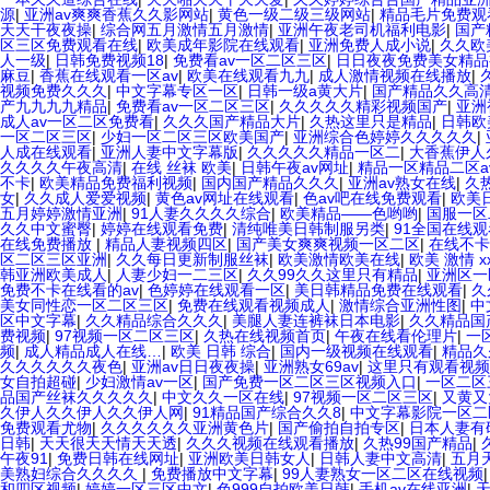
源
|
亚洲av爽爽香蕉久久影网站
|
黄色一级二级三级网站
|
精品毛片免费观
天天干夜夜操
|
综合网五月激情五月激情
|
亚洲午夜老司机福利电影
|
国产
区三区免费观看在线
|
欧美成年影院在线观看
|
亚洲免费人成小说
|
久久欧
人一级
|
日韩免费视频18
|
免费看av一区二区三区
|
日日夜夜免费美女精品
麻豆
|
香蕉在线观看一区av
|
欧美在线观看九九
|
成人激情视频在线播放
|
视频免费久久久
|
中文字幕专区一区
|
日韩一级a黄大片
|
国产精品久久高
产九九九九精品
|
免费看av一区二区三区
|
久久久久久精彩视频国产
|
亚洲
成人av一区二区免费看
|
久久久国产精品大片
|
久热这里只是精品
|
日韩欧
一区二区三区
|
少妇一区二区三区欧美国产
|
亚洲综合色婷婷久久久久久
|
人成在线观看
|
亚洲人妻中文字幕版
|
久久久久久精品一区二
|
大香蕉伊人
久久久久午夜高清
|
在线 丝袜 欧美
|
日韩午夜av网址
|
精品一区精品二区a
不卡
|
欧美精品免费福利视频
|
国内国产精品久久久
|
亚洲av熟女在线
|
久
女
|
久久成人爱爱视频
|
黄色av网址在线观看
|
色av吧在线免费观看
|
欧美
五月婷婷激情亚洲
|
91人妻久久久久综合
|
欧美精品――色哟哟
|
国服一区
久久中文蜜臀
|
婷婷在线观看免费
|
清纯唯美日韩制服另类
|
91全国在线观
在线免费播放
|
精品人妻视频四区
|
国产美女爽爽视频一区二区
|
在线不卡
区二区三区亚洲
|
久久每日更新制服丝袜
|
欧美激情欧美在线
|
欧美 激情 x
韩亚洲欧美成人
|
人妻少妇一二三区
|
久久99久久这里只有精品
|
亚洲区一
免费不卡在线看的av
|
色婷婷在线观看一区
|
美日韩精品免费在线观看
|
久
美女同性恋一区二区三区
|
免费在线观看视频成人
|
激情综合亚洲性图
|
中
区中文字幕
|
久久精品综合久久久
|
美腿人妻连裤袜日本电影
|
久久精品国
费视频
|
97视频一区二区三区
|
久热在线视频首页
|
午夜在线看伦理片
|
一
频
|
成人精品成人在线…
|
欧美 日韩 综合
|
国内一级视频在线观看
|
精品久
久久久久久久夜色
|
亚洲av日日夜夜操
|
亚洲熟女69av
|
这里只有观看视频
女自拍超碰
|
少妇激情av一区
|
国产免费一区二区三区视频入口
|
一区二区
品国产丝袜久久久久久
|
中文久久一区在线
|
97视频一区二区三区
|
又黄又
久伊人久久伊人久久伊人网
|
91精品国产综合久久8
|
中文字幕影院一区二
免费观看尤物
|
久久久久久久亚洲黄色片
|
国产偷拍自拍专区
|
日本人妻有
日韩
|
天天很天天情天天透
|
久久久视频在线观看播放
|
久热99国产精品
|
午夜91
|
免费日韩在线网址
|
亚洲欧美日韩女人
|
日韩人妻中文高清
|
五月
美熟妇综合久久久久
|
免费播放中文字幕
|
99人妻熟女一区二区在线视频
和四区视频
|
婷婷一区三区中文
|
色999自拍欧美日韩
|
手机av在线亚洲
|