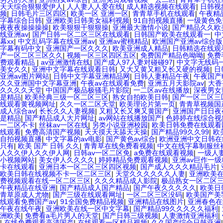
天天综合狠狠爱伊人
|
人人妻人人爱在线
|
成人精选视频在线观看
|
日韩视
频
|
日韩毛片三区四区
|
欧美一区 亚洲一区
|
青青草手机在线观看
|
午夜精
字幕综合日韩
|
亚洲欧美日韩美女福利视频
|
91自拍视频直播
|
一级黄色免
夜夜夜操操操操
|
欧美狠狠干狠狠操
|
亚洲最大激情小说
|
国产精品久久欧
线亚洲av
|
国产日韩一区二区三区在线观看
|
日韩国产欧美在线观看一
|
中
幕xx
|
中文乱码字幕在线亚洲av
|
亚洲av蜜桃精品
|
欧洲国产亚洲av综合版
字幕有码中文
|
亚洲国产一区久久久
|
欧美亚洲成人精品
|
日韩精选在线观
产一区二区三区久久
|
视频一区三区四区五区
|
免费国产精品色呦呦
|
免费
费观看精品
|
av亚洲激情在线
|
国产成人97人妻对碰碰97
|
中文字无线码
美女久久
|
亚洲中文字幕在线观看日韩
|
又大又黄又粗又长又硬的视频
|
日
亚洲av图片网站
|
日韩中文字幕亚洲精品网
|
日韩人妻精品午夜
|
午夜国产
久久亚洲国中文字幕亚洲
|
午夜av在线观看免费
|
亚洲五月天影院av
|
大香
久久久久天堂
|
中国国产极品极骚毛片影院
|
一二区av在线播放
|
深夜男女
是精品
|
欧美经典三级一区二区三区
|
熟女自拍欧美日韩
|
国产一区二区三
线观看黄视频网址
|
久久一区二区天堂
|
欧美理论片第一页
|
青青草视频国
成人综合av
|
长长久久人妻视频
|
又粗又长又爽又黄国产
|
亚洲国产日日夜
是精品
|
国产精品成人大片网址
|
av网站在线播放国产
|
色婷婷在线综合视
一二区不卡
|
丝袜av一区在线
|
另类小说亚洲校园
|
欧美日韩免费在线观看
线观看
|
免费高清国产视频
|
天天摸天天舔天天操
|
国产精品99久久99
|
欧
自拍视频直播
|
中文字幕的av电影
|
国产黄色av综合
|
欧洲亚洲中文日韩在
只有
|
欧美 国产 日韩 久久
|
青青草在线免费看视频
|
中文在线字幕制服丝
人久久伊人久久伊人网
|
日韩av一区二区免
|
a免费在线观看视频
|
一级人
小视频网站
|
美女伊人久久久久
|
婷婷精品免费观看视频
|
亚洲av巨作一级
卡在线观看
|
亚洲日本一区二区三区四区视频
|
国产成人久久久精品毛片
|
欧美日韩在线视频不卡一区二区三区
|
天堂久久久久久久人妻
|
亚洲欧美
费视频观看在线一区二区三区
|
久久久精品成人影院
|
极品熟女一区二区
午夜精品在线亚洲
|
国产精品成人国产精品
|
国产午夜久久久久久
|
欧美日
青草原成人尤物
|
国产三级在线观看网址
|
一区二区三区没码
|
欧美国产美
线观看免费国产av
|
91全国免费精品视频
|
亚洲精品在线图片
|
亚洲春色在
午夜在线午夜
|
亚洲欧美在线一区中文字幕
|
国产精品99久久久久久福利
|
洲欧美
|
免费看a毛片男人的天堂
|
国产日韩三级视频
|
人妻激情亚洲福利
|
|
在线免费观看高清国产
|
在线观看一区精品视频
|
久久国产综合日韩亚洲